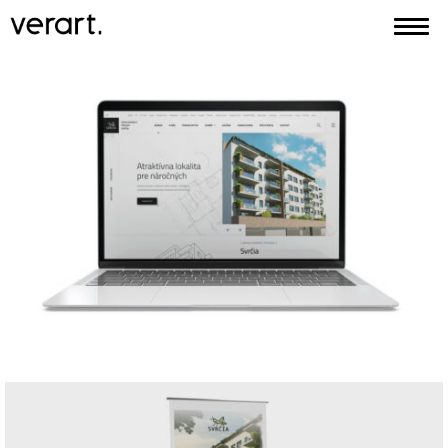
Domov
Blog
Portfólio
Služby
Kontakt
EN